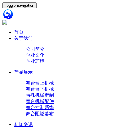
Toggle navigation
首页
关于我们
公司简介
企业文化
企业环境
产品展示
舞台台上机械
舞台台下机械
特殊机械定制
舞台机械配件
舞台控制系统
舞台阻燃幕布
新闻资讯