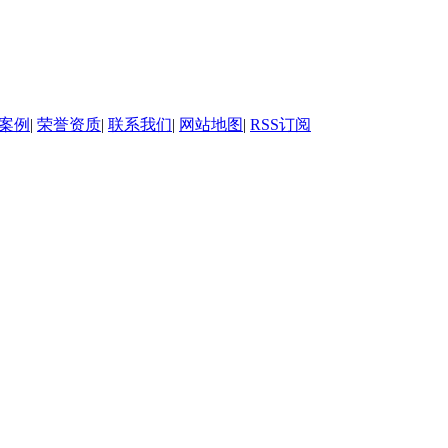
案例
|
荣誉资质
|
联系我们
|
网站地图
|
RSS订阅