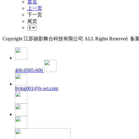
首页
上一页
下一页
尾页
Copyright 江苏丽影舞台科技有限公司 ALL Rights Reserved 
400-0505-600
liying001@ly-wt.com