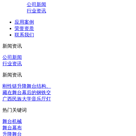
公司新闻
行业资讯
应用案例
荣誉资质
联系我们
新闻资讯
公司新闻
行业资讯
新闻资讯
刚性链升降舞台结构、
藏在舞台幕后的钢铁交
广西民族大学音乐厅灯
热门关键词
舞台机械
舞台幕布
升降舞台