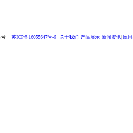
备案号：
苏ICP备16055647号-6
关于我们
|
产品展示
|
新闻资讯
|
应用