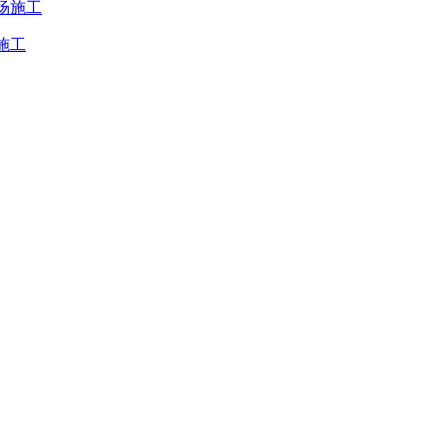
场施工
施工