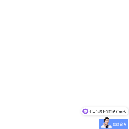
可以介绍下你们的产品么