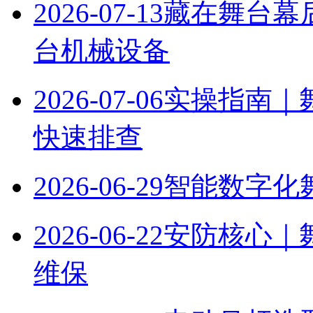
2026-07-13
藏在舞台幕
台机械设备
2026-07-06
实操指南｜
快速排查
2026-06-29
智能数字化
2026-06-22
安防核心｜
维保