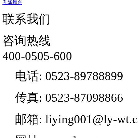
升降舞台
联系我们
咨询热线
400-0505-600
电话: 0523-89788899
传真: 0523-87098866
邮箱: liying001@ly-wt.