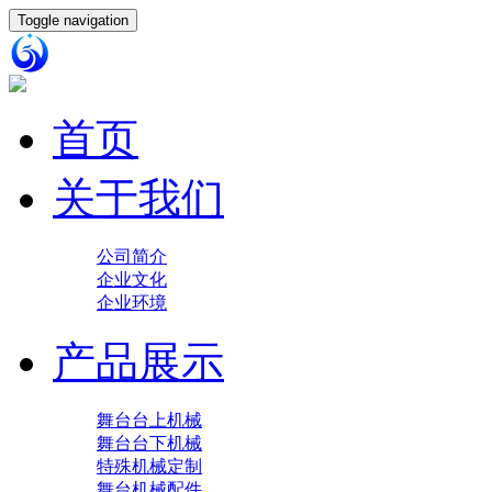
Toggle navigation
首页
关于我们
公司简介
企业文化
企业环境
产品展示
舞台台上机械
舞台台下机械
特殊机械定制
舞台机械配件