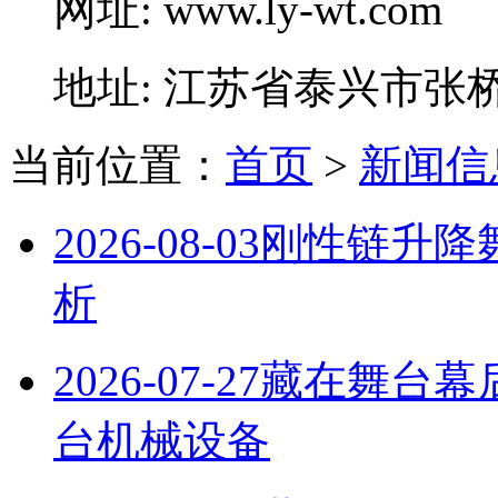
网址: www.ly-wt.com
地址: 江苏省泰兴市张桥
当前位置：
首页
>
新闻信
2026-08-03
刚性链升降
析
2026-07-27
藏在舞台幕
台机械设备