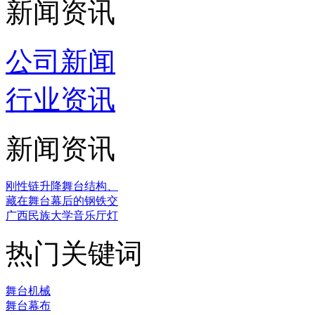
新闻资讯
公司新闻
行业资讯
新闻资讯
刚性链升降舞台结构、
藏在舞台幕后的钢铁交
广西民族大学音乐厅灯
热门关键词
舞台机械
舞台幕布