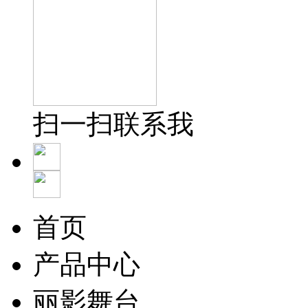
扫一扫联系我
首页
产品中心
丽影舞台