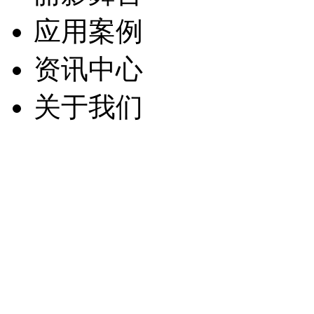
应用案例
资讯中心
关于我们