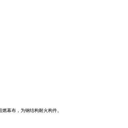
阻燃幕布，为钢结构耐火构件。