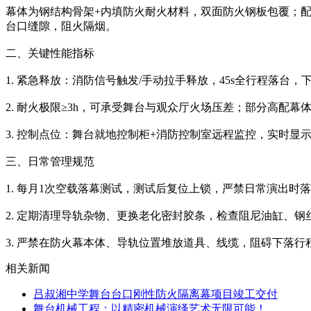
幕体为钢结构骨架+内填防火耐火材料，双面防火钢板包覆；
台口缝隙，阻火隔烟。
二、关键性能指标
1. 紧急释放：消防信号触发/手动拉手释放，45s全行程落
2. 耐火极限≥3h，可承受舞台与观众厅火场压差；部分高配
3. 控制点位：舞台就地控制柜+消防控制室远程监控，实时显
三、日常管理规范
1. 每月1次空载落幕测试，测试后复位上锁，严禁日常演出时
2. 定期清理导轨杂物、更换老化密封胶条，检查阻尼油缸、钢
3. 严禁在防火幕本体、导轨位置堆放道具、线缆，阻碍下落行
相关新闻
吕叔湘中学舞台台口刚性防火隔离幕项目竣工交付
舞台机械工程：以精密机械演绎艺术无限可能！