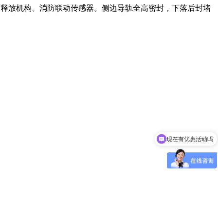
动释放机构、消防联动传感器。侧边导轨全高密封，下落后封堵
现在有优惠活动吗
可以介绍下你们的产品么