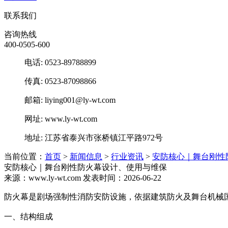
联系我们
咨询热线
400-0505-600
电话: 0523-89788899
传真: 0523-87098866
邮箱: liying001@ly-wt.com
网址: www.ly-wt.com
地址: 江苏省泰兴市张桥镇江平路972号
当前位置：
首页
>
新闻信息
>
行业资讯
>
安防核心｜舞台刚性
安防核心｜舞台刚性防火幕设计、使用与维保
来源：www.ly-wt.com 发表时间：2026-06-22
防火幕是剧场强制性消防安防设施，依据建筑防火及舞台机械
一、结构组成