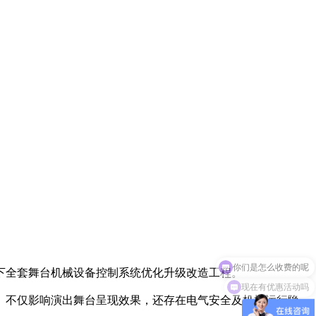
你们是怎么收费的呢
下全套舞台机械设备控制系统优化升级改造工程。
现在有优惠活动吗
。不仅影响演出舞台呈现效果，还存在电气安全及机械运行隐