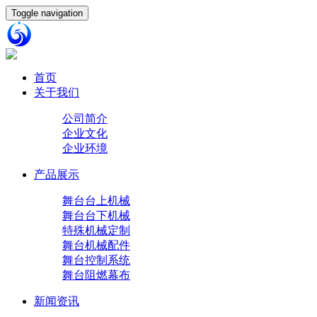
Toggle navigation
首页
关于我们
公司简介
企业文化
企业环境
产品展示
舞台台上机械
舞台台下机械
特殊机械定制
舞台机械配件
舞台控制系统
舞台阻燃幕布
新闻资讯