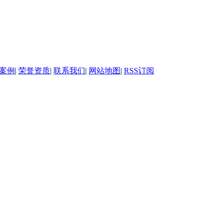
案例
|
荣誉资质
|
联系我们
|
网站地图
|
RSS订阅