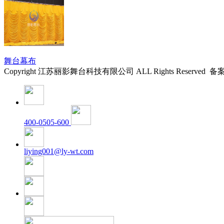
舞台幕布
Copyright 江苏丽影舞台科技有限公司 ALL Rights Reserved 
400-0505-600
liying001@ly-wt.com